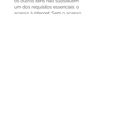
os outros itens não substituem 
um dos requisitos essenciais: o 
acesso à internet. Sem o acesso, 
é impossível realizar a emissão 
dos documentos.
Pois a comunicação com a 
SEFAZ (Secretaria da Fazenda) é 
diretamente realizada quando 
você faz a emissão. Sem o 
órgão, a ação não pode ser 
completada.
O GigaERP é um sistema que, além 
de emitir suas notas fiscais, organiza 
toda a gestão da sua empresa.
Com ele você guarda os 