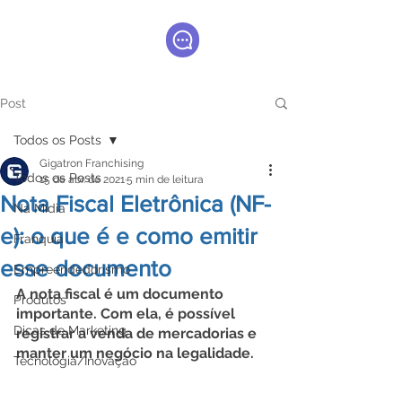
Post
Todos os Posts
Gigatron Franchising
Todos os Posts
15 de abr. de 2021
5 min de leitura
Nota Fiscal Eletrônica (NF-
Na Mídia
e): o que é e como emitir
Franquia
esse documento
Empreendedorismo
A nota fiscal é um documento 
Produtos
importante. Com ela, é possível 
Dicas de Marketing
registrar a venda de mercadorias e 
manter um negócio na legalidade.
Tecnologia/Inovação