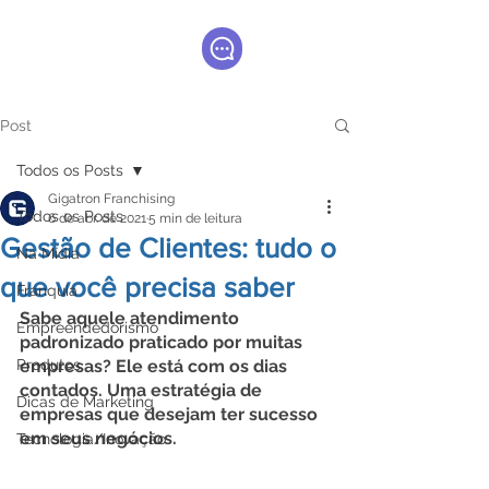
Post
Todos os Posts
Gigatron Franchising
Todos os Posts
6 de abr. de 2021
5 min de leitura
Gestão de Clientes: tudo o
Na Mídia
que você precisa saber
Franquia
Sabe aquele atendimento 
Empreendedorismo
padronizado praticado por muitas 
Produtos
empresas? Ele está com os dias 
contados. Uma estratégia de 
Dicas de Marketing
empresas que desejam ter sucesso 
em seus negócios.
Tecnologia/Inovação