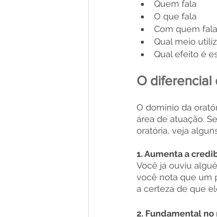
Quem fala
O que fala
Com quem fal
Qual meio utili
Qual efeito é 
O diferencial
O domínio da oratór
área de atuação. S
oratória, veja algun
1. Aumenta a credi
Você já ouviu algu
você nota que um pa
a certeza de que e
2. Fundamental no