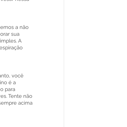
demos a não 
orar sua 
imples. A 
espiração 
nto, você 
ino é a 
o para 
es. Tente não 
sempre acima 