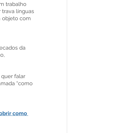
m trabalho 
trava línguas 
m objeto com 
pecados da 
o, 
quer falar 
chamada “como 
obrir c
omo 