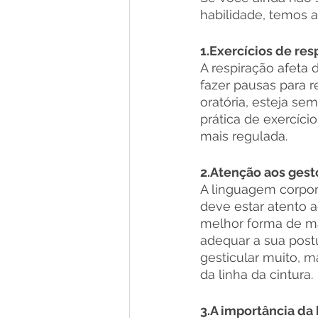
habilidade, temos a
1.Exercícios de res
A respiração afeta
fazer pausas para r
oratória, esteja se
prática de exercíc
mais regulada.
2.Atenção aos gest
A linguagem corpor
deve estar atento a
melhor forma de ma
adequar a sua postu
gesticular muito,
da linha da cintura. 
3.A importância da