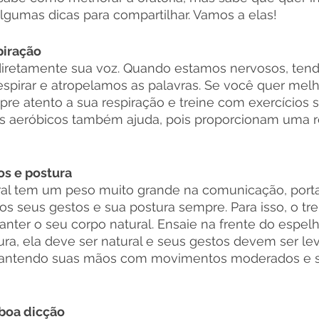
lgumas dicas para compartilhar. Vamos a elas!
piração
 diretamente sua voz. Quando estamos nervosos, ten
espirar e atropelamos as palavras. Se você quer melh
mpre atento a sua respiração e treine com exercícios s
ios aeróbicos também ajuda, pois proporcionam uma r
os e postura
al tem um peso muito grande na comunicação, porta
os seus gestos e sua postura sempre. Para isso, o tre
nter o seu corpo natural. Ensaie na frente do espelh
ra, ela deve ser natural e seus gestos devem ser lev
 mantendo suas mãos com movimentos moderados e 
 boa dicção