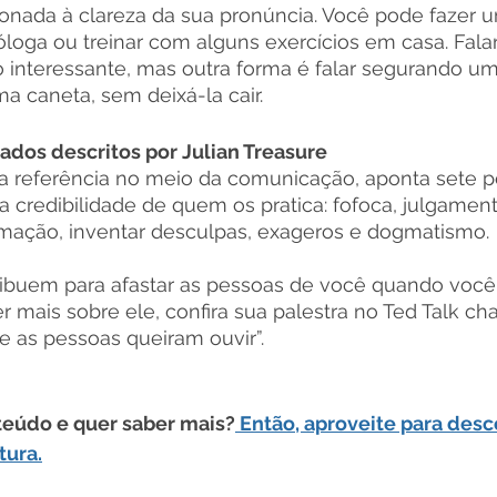
ionada à clareza da sua pronúncia. Você pode fazer u
oga ou treinar com alguns exercícios em casa. Falar 
interessante, mas outra forma é falar segurando u
a caneta, sem deixá-la cair.
cados descritos por Julian Treasure
ma referência no meio da comunicação, aponta sete 
 credibilidade de quem os pratica: fofoca, julgament
amação, inventar desculpas, exageros e dogmatismo.
ribuem para afastar as pessoas de você quando você 
er mais sobre ele, confira sua palestra no Ted Talk 
ue as pessoas queiram ouvir”.
nteúdo e quer saber mais?
 Então, aproveite para desc
itura
.