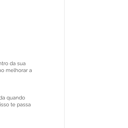
ntro da sua 
mo melhorar a 
ida quando 
isso te passa 