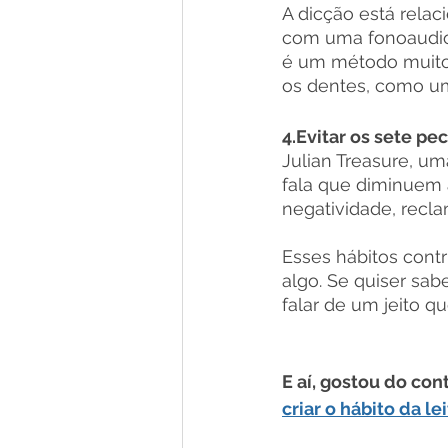
A dicção está relac
com uma fonoaudiól
é um método muito 
os dentes, como um
4.Evitar os sete pe
Julian Treasure, u
fala que diminuem a
negatividade, recl
Esses hábitos cont
algo. Se quiser sab
falar de um jeito q
E aí, gostou do co
criar o hábito da le