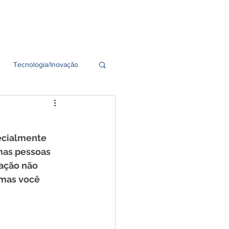
idades
Seja um Franqueado
Tecnologia/Inovação
ecialmente 
mas pessoas 
ação não 
 mas você 