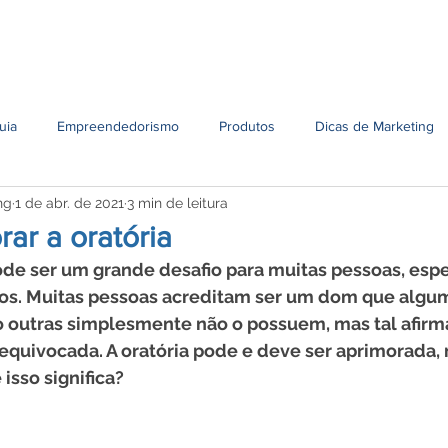
Serviços
Unidades
Contato
Conteúdo
Oportun
uia
Empreendedorismo
Produtos
Dicas de Marketing
ng
1 de abr. de 2021
3 min de leitura
ar a oratória
ode ser um grande desafio para muitas pessoas, esp
os. Muitas pessoas acreditam ser um dom que algu
 outras simplesmente não o possuem, mas tal afirm
 equivocada. A oratória pode e deve ser aprimorada,
isso significa?