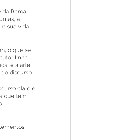
e da Roma 
ntas, a 
m sua vida 
em, o que se 
utor tinha 
ca, é a arte 
 do discurso.
curso claro e 
ca que tem 
o 
elementos 