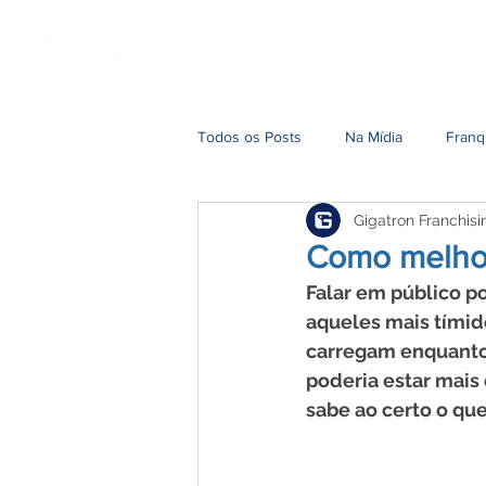
Home
Nossa História
Todos os Posts
Na Mídia
Franq
Gigatron Franchisi
Como melhor
Falar em público p
aqueles mais tímid
carregam enquanto
poderia estar mais
sabe ao certo o que 