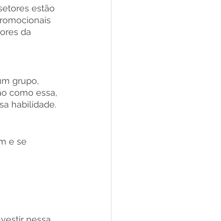
etores estão 
promocionais 
ores da 
m grupo, 
ão como essa, 
sa habilidade.
m e se 
vestir nessa 