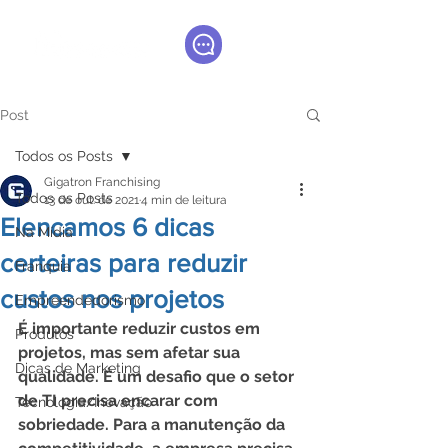
Post
Todos os Posts
Gigatron Franchising
Todos os Posts
13 de out. de 2021
4 min de leitura
Elencamos 6 dicas
Na Mídia
certeiras para reduzir
Franquia
custos nos projetos
Empreendedorismo
É importante reduzir custos em 
Produtos
projetos, mas sem afetar sua 
Dicas de Marketing
qualidade. É um desafio que o setor 
de TI precisa encarar com 
Tecnologia/Inovação
sobriedade. Para a manutenção da 