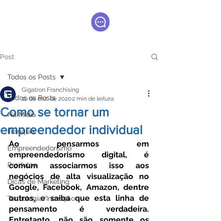
Post
Todos os Posts
Gigatron Franchising
Todos os Posts
10 de dez. de 2020
2 min de leitura
Como se tornar um
Na Mídia
empreendedor individual
Franquia
Ao pensarmos em 
Empreendedorismo
empreendedorismo digital, é 
Produtos
comum associarmos isso aos 
negócios de alta visualização no 
Dicas de Marketing
Google, Facebook, Amazon, dentre 
outros, e saiba que esta linha de 
Tecnologia/Inovação
pensamento é verdadeira. 
Entretanto, não são somente os 