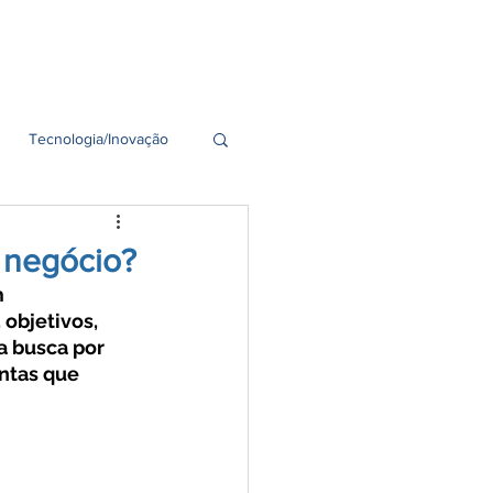
idades
Seja um Franqueado
Tecnologia/Inovação
 negócio?
 
objetivos, 
a busca por 
ntas que 