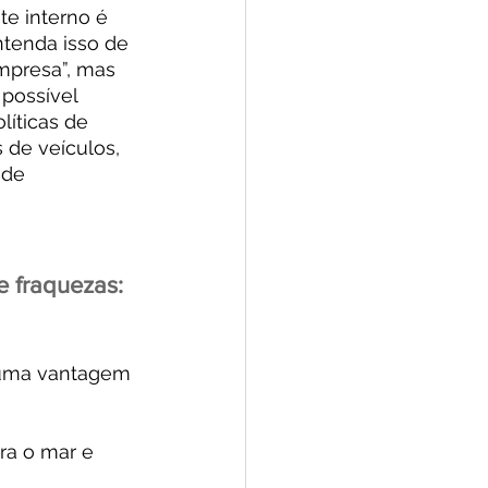
te interno é 
ntenda isso de 
mpresa”, mas 
 possível 
líticas de 
 de veículos, 
 de 
e fraquezas:
 uma vantagem 
ra o mar e 