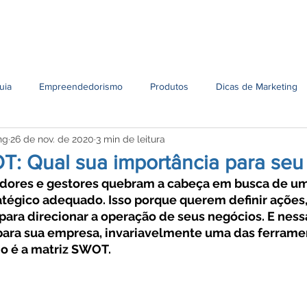
Serviços
Unidades
Contato
Conteúdo
Oportun
uia
Empreendedorismo
Produtos
Dicas de Marketing
ng
26 de nov. de 2020
3 min de leitura
T: Qual sua importância para seu
ores e gestores quebram a cabeça em busca de um
tégico adequado. Isso porque querem definir ações, 
 para direcionar a operação de seus negócios. E ness
para sua empresa, invariavelmente uma das ferrame
io é a matriz SWOT.