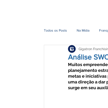
Home
Nossa História
Todos os Posts
Na Mídia
Franq
Gigatron Franchisi
Análise SWO
Muitos empreended
planejamento estra
metas e iniciativas
uma direção a dar 
surge em seu auxíl