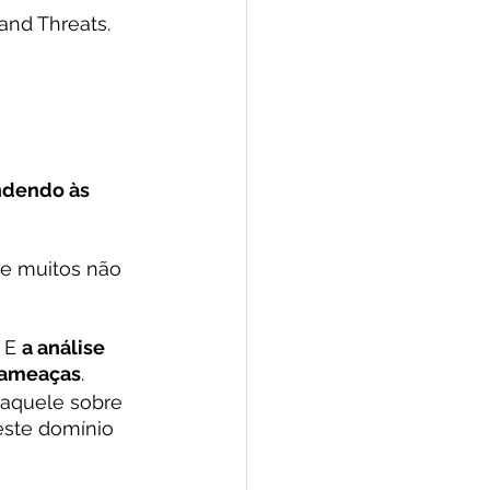
and Threats.
ndendo às 
e muitos não 
. E 
a análise 
e ameaças
.
 aquele sobre 
neste domínio 