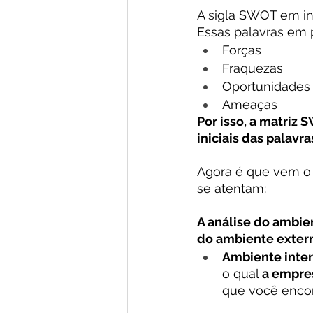
A sigla SWOT em ing
Essas palavras em 
Forças
Fraquezas
Oportunidades
Ameaças
Por isso, a matriz
iniciais das palavr
Agora é que vem o
se atentam:
A análise do ambie
do ambiente extern
Ambiente inter
o qual 
a empre
que você encon