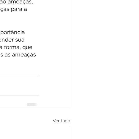
são ameaças, 
ças para a 
portância 
ender sua 
a forma, que 
is as ameaças 
Ver tudo