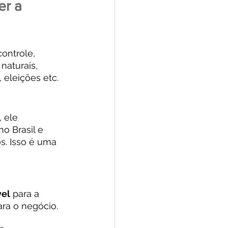
r a 
ontrole, 
naturais, 
 eleições etc.
 ele 
o Brasil e 
. Isso é uma 
vel
 para a 
ra o negócio.