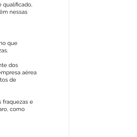
ualificado, 
têm nessas 
rno que 
as.
nte dos 
 empresa aérea 
tos de 
 fraquezas e 
aro, como 