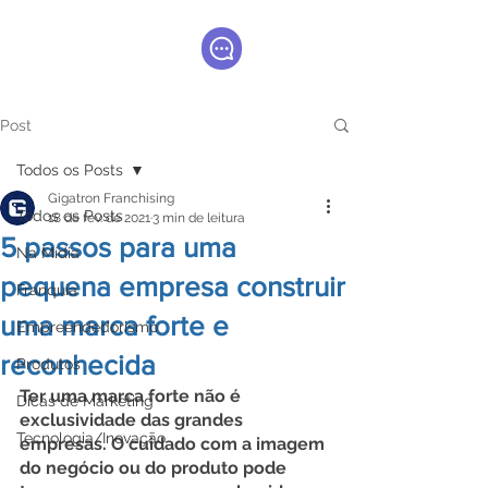
Post
Todos os Posts
Gigatron Franchising
Todos os Posts
18 de fev. de 2021
3 min de leitura
5 passos para uma
Na Mídia
pequena empresa construir
Franquia
uma marca forte e
Empreendedorismo
reconhecida
Produtos
Ter uma marca forte não é 
Dicas de Marketing
exclusividade das grandes 
Tecnologia/Inovação
empresas. O cuidado com a imagem 
do negócio ou do produto pode 