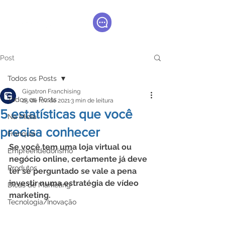
Post
Todos os Posts
Gigatron Franchising
Todos os Posts
25 de fev. de 2021
3 min de leitura
5 estatísticas que você
Na Mídia
precisa conhecer
Franquia
Se você tem uma loja virtual ou 
Empreendedorismo
negócio online, certamente já deve 
Produtos
ter se perguntado se vale a pena 
investir numa estratégia de vídeo 
Dicas de Marketing
marketing.
Tecnologia/Inovação