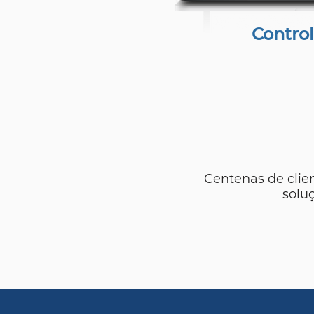
Control
Centenas de clie
solu