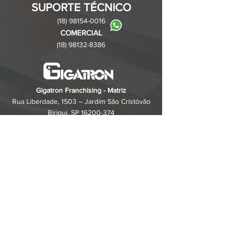
SUPORTE TÉCNICO
(18) 98154-0016
COMERCIA
L
(18) 98132-8386
Gigatron Franchising - Matriz
Rua Liberdade, 1503 – Jardim São Cristóvão
Birigui, SP
16200-374
ESTÁ COM PROBLEMAS?
ouvidoria@gigatron.com.br