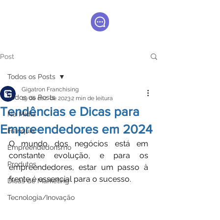
Post
Todos os Posts
Gigatron Franchising
Todos os Posts
19 de dez. de 2023
2 min de leitura
Tendências e Dicas para
Na Mídia
Empreendedores em 2024
Franquia
O mundo dos negócios está em 
Empreendedorismo
constante evolução, e para os 
Produtos
empreendedores, estar um passo à 
frente é essencial para o sucesso.
Dicas de Marketing
Tecnologia/Inovação