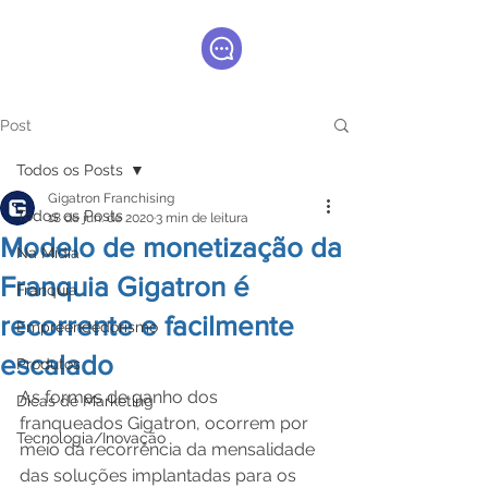
Post
Todos os Posts
Gigatron Franchising
Todos os Posts
18 de jun. de 2020
3 min de leitura
Modelo de monetização da
Na Mídia
Franquia Gigatron é
Franquia
recorrente e facilmente
Empreendedorismo
escalado
Produtos
As formas de ganho dos 
Dicas de Marketing
franqueados Gigatron, ocorrem por 
Tecnologia/Inovação
meio da recorrência da mensalidade 
das soluções implantadas para os 