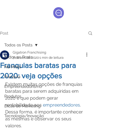
Post
Todos os Posts
Gigatron Franchising
Todos os Posts
7 de abr. de 2020
1 min de leitura
Franquias baratas para
Na Mídia
2020: veja opções
Franquia
Existem muitas opções de franquias 
Empreendedorismo
baratas para serem adquiridas em 
Produtos
2020 e que podem gerar 
rentabilidade aos 
empreendedores
. 
Dicas de Marketing
Dessa forma, é importante conhecer 
Tecnologia/Inovação
as mesmas e observar os seus 
valores.