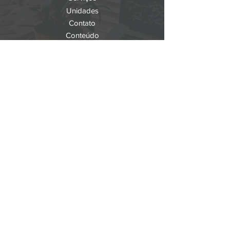
Unidades
Contato
Conteúdo
Seja um franqueado
FALE CONOSCO
SUPORTE TÉCNICO
(18) 98154-0016
COMERCIA
L
(18) 98132-8386
Gigatron Franchising - Matriz
Rua Liberdade, 1503 – Jardim São Cristóvão
Birigui, SP
16200-374