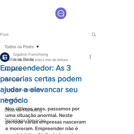
Post
Todos os Posts
Gigatron Franchising
Todos os Posts
20 de abr. de 2021
2 min de leitura
Empreendedor: As 3
Na Mídia
parcerias certas podem
Franquia
ajudar a alavancar seu
Empreendedorismo
negócio
Produtos
Nos últimos anos, passamos por 
Dicas de Marketing
uma situação anormal. Neste 
Tecnologia/Inovação
período várias empresas nasceram 
e morreram. Empreender não é 