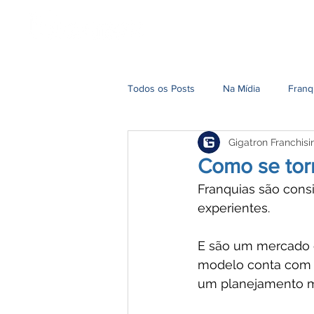
Home
Nossa História
Todos os Posts
Na Mídia
Franq
Gigatron Franchisi
Como se tor
Franquias são con
experientes. 
E são um mercado 
modelo conta com a
um planejamento ma