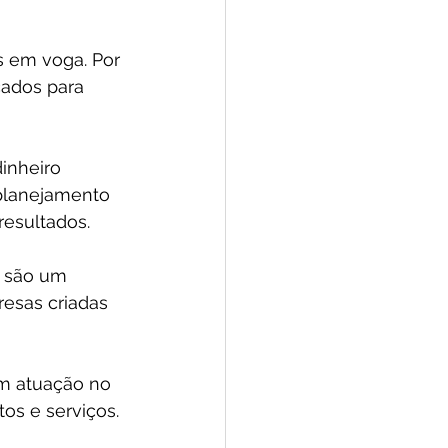
 em voga. Por 
cados para 
inheiro 
planejamento 
resultados.
s são um 
esas criadas 
em atuação no 
s e serviços. 