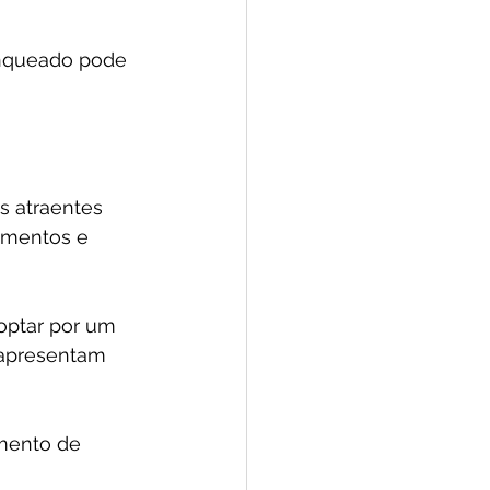
ranqueado pode 
s atraentes 
namentos e 
optar por um 
 apresentam 
imento de 