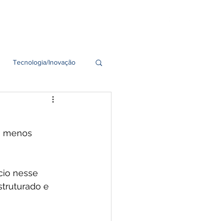
idades
Seja um Franqueado
Tecnologia/Inovação
s menos 
io nesse 
truturado e 