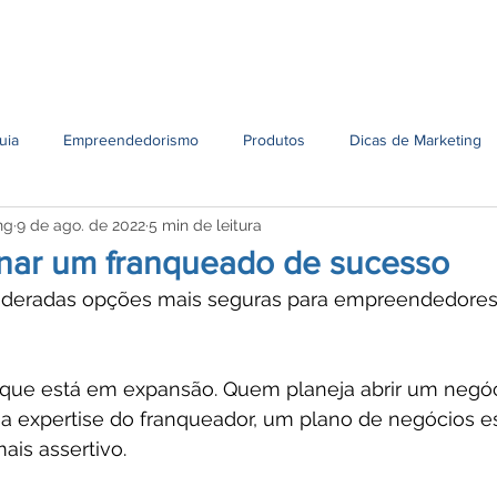
Serviços
Unidades
Contato
Conteúdo
Oportun
uia
Empreendedorismo
Produtos
Dicas de Marketing
ng
9 de ago. de 2022
5 min de leitura
nar um franqueado de sucesso
sideradas opções mais seguras para empreendedore
que está em expansão. Quem planeja abrir um negóc
 expertise do franqueador, um plano de negócios es
is assertivo. 