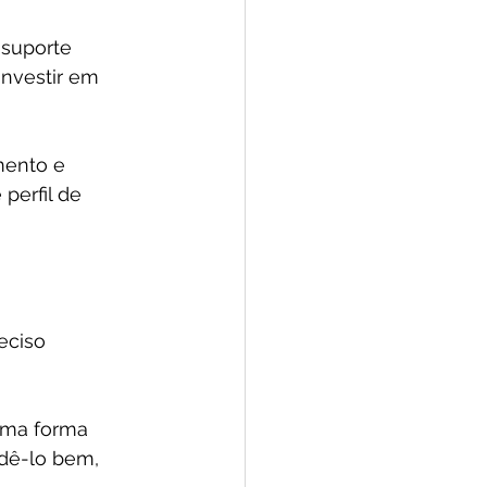
 suporte 
investir em 
mento e 
perfil de 
eciso 
uma forma 
dê-lo bem, 