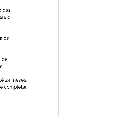
 das 
ara o 
a os 
 de 
m.
té 24 meses, 
de completar 