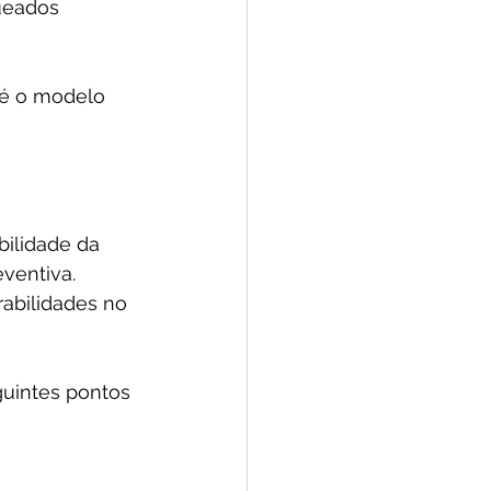
ueados 
 é o modelo 
ilidade da 
ventiva. 
abilidades no 
guintes pontos 