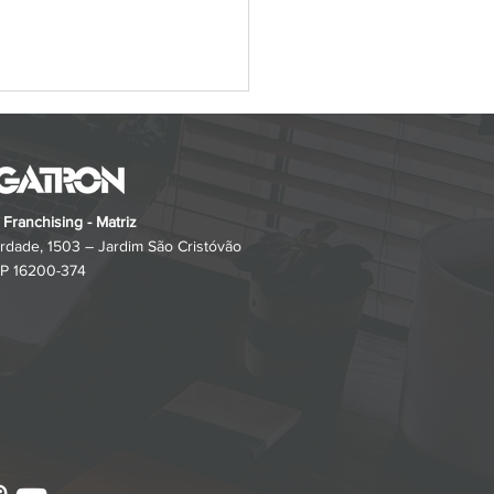
 o Foodzap Revoluciona
stão de Pedidos e
egas para Restaurantes
 Franchising - Matriz
rdade, 1503 – Jardim São Cristóvão
 SP 16200-374