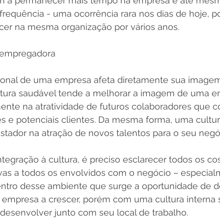
em a permanecer mais tempo na empresa e até mesm
frequência - uma ocorrência rara nos dias de hoje, p
er na mesma organização por vários anos.
a empregadora
cional de uma empresa afeta diretamente sua imagem
tura saudável tende a melhorar a imagem de uma e
mente na atratividade de futuros colaboradores que 
s e potenciais clientes. Da mesma forma, uma cultura
stador na atração de novos talentos para o seu negóc
ntegração à cultura, é preciso esclarecer todos os co
ivas a todos os envolvidos com o negócio – especial
entro desse ambiente que surge a oportunidade de d
 a empresa a crescer, porém com uma cultura interna s
esenvolver junto com seu local de trabalho.