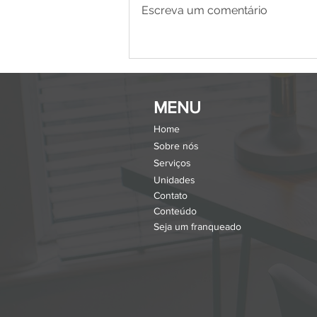
Escreva um comentário
Guia Completo sobre PDV
para Pequenas Empresas:
Tudo o que Você Precisa
Saber
MENU
Home
Sobre nós
Serviços
Unidades
Contato
Conteúdo
Seja um franqueado