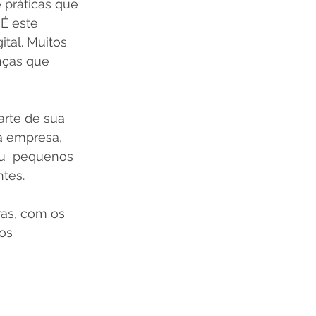
 práticas que 
É este 
tal. Muitos 
nças que 
rte de sua 
a empresa, 
ou  pequenos 
tes.
as, com os 
os 