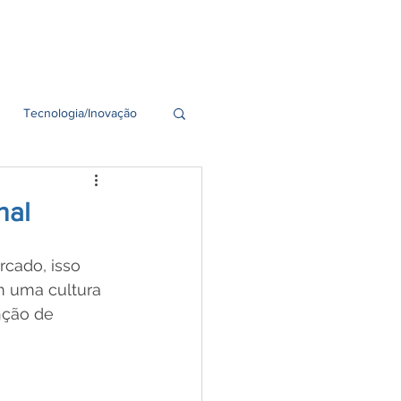
idades
Seja um Franqueado
Tecnologia/Inovação
nal
cado, isso 
m uma cultura 
nção de 