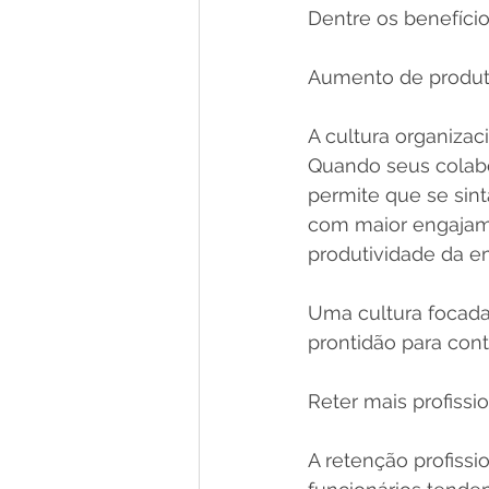
Dentre os benefíci
Aumento de produt
A cultura organiza
Quando seus colabo
permite que se sin
com maior engajame
produtividade da e
Uma cultura focad
prontidão para cont
Reter mais profissi
A retenção profissi