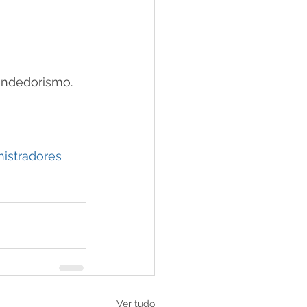
endedorismo.
istradores
Ver tudo