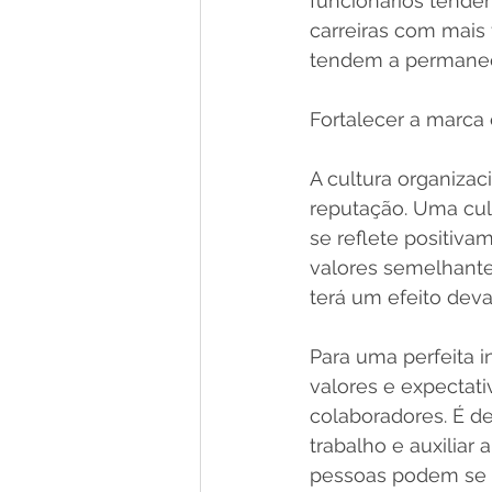
funcionários tend
carreiras com mais 
tendem a permanec
Fortalecer a marc
A cultura organiza
reputação. Uma cul
se reflete positiva
valores semelhante
terá um efeito deva
Para uma perfeita i
valores e expectat
colaboradores. É d
trabalho e auxiliar
pessoas podem se d