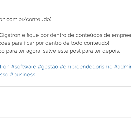
ron.com.br/conteudo)
Gigatron e fique por dentro de conteúdos de empre
cações para ficar por dentro de todo conteúdo!
 para ler agora, salve este post para ler depois.
tron
#software
#gestão
#empreendedorismo
#admin
sso
#business