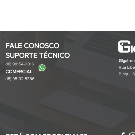
Transformando a Experiência
Como
do Cliente com o BotSend
a Ge
Entr
FALE CONOSCO
SUPORTE TÉCNICO
Gigatron
(18) 98154-0016
Rua Libe
COMERCIA
L
Birigui,
(18) 98132-8386