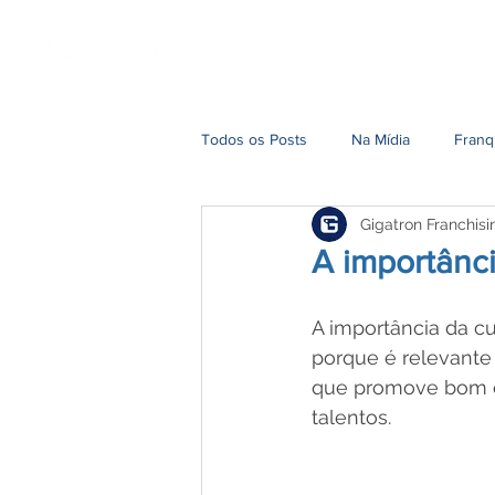
Home
Nossa História
Todos os Posts
Na Mídia
Franq
Gigatron Franchisi
A importânci
A importância da cu
porque é relevante
que promove bom cl
talentos. 