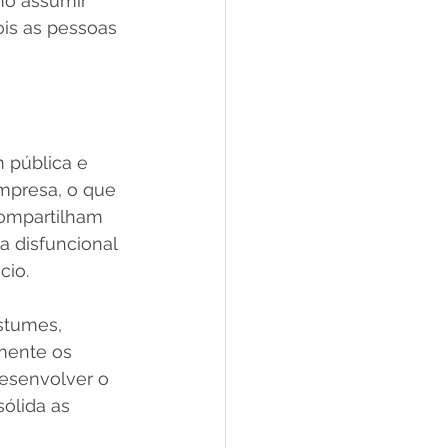
o assumir 
ois as pessoas 
 pública e 
mpresa, o que 
compartilham 
 disfuncional 
io. 
stumes, 
mente os 
esenvolver o 
ólida as 