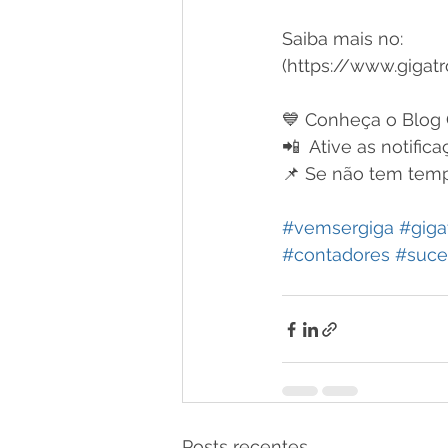
Saiba mais no:
(https://www.gigat
💙 Conheça o Blog 
📲  Ative as notifi
📌 Se não tem tempo
#vemsergiga
#giga
#contadores
#suce
Posts recentes