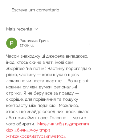
Gigatron seeks USD 3m-
Tem o sonho de 
Escreva um comentário
USD 5m to expand digital
do próprio negó
banking services, CEO
dos caminhos par
says
investir em franq
Mais recente
Ростивлав Гринь
27 de jul.
Часом знаходжу ці джерела випадково, 
іноді хтось скине в чат, іноді сам 
зберігаю “на потім”. Частину переглядаю 
рідко, частину — коли шукаю щось 
локальне чи нестандартне.    Вони різні: 
новини, огляди, думки, регіональні 
стрічки. Я не беру все за правду — 
скоріше, для порівняння та пошуку 
контрасту між подачею.  Можливо, 
хтось іще знайде серед них щось цікаве 
або принаймні нове. Головне — мати з 
чого обирати.  
М
к
х
5
г
нк
w69
п
53
mp
кг
чг
ч
d23
46
н
чн
47
чо
у
tmp3
жт
41
ж
кр
сд
54
s7
vb
s4
nw
e19
b4