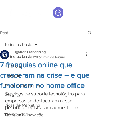
Post
Todos os Posts
Gigatron Franchising
Todos os Posts
28 de abr. de 2020
1 min de leitura
7 franquias online que
Na Mídia
cresceram na crise – e que
Franquia
funcionam no home office
Empreendedorismo
Serviços de suporte tecnológico para 
Produtos
empresas se destacaram nesse 
Dicas de Marketing
período e registraram aumento de 
demanda
Tecnologia/Inovação