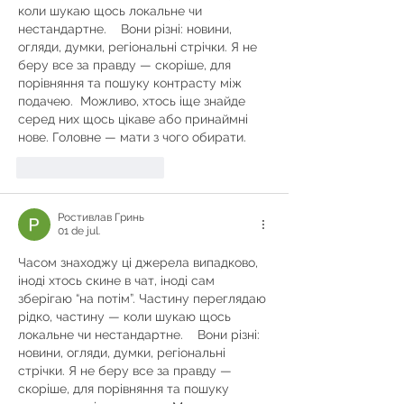
коли шукаю щось локальне чи 
нестандартне.    Вони різні: новини, 
огляди, думки, регіональні стрічки. Я не 
беру все за правду — скоріше, для 
порівняння та пошуку контрасту між 
подачею.  Можливо, хтось іще знайде 
серед них щось цікаве або принаймні 
нове. Головне — мати з чого обирати. 
Curtir
Responder
Ростивлав Гринь
01 de jul.
Часом знаходжу ці джерела випадково, 
іноді хтось скине в чат, іноді сам 
зберігаю “на потім”. Частину переглядаю 
рідко, частину — коли шукаю щось 
локальне чи нестандартне.    Вони різні: 
новини, огляди, думки, регіональні 
стрічки. Я не беру все за правду — 
скоріше, для порівняння та пошуку 