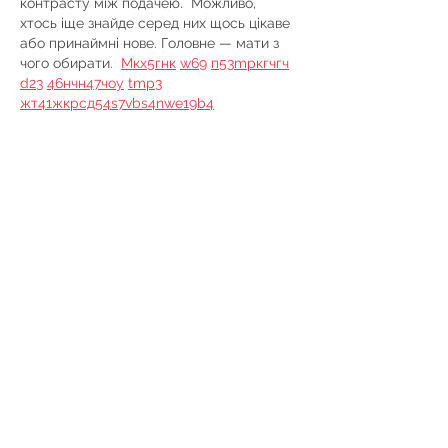
контрасту між подачею.  Можливо, 
хтось іще знайде серед них щось цікаве 
або принаймні нове. Головне — мати з 
чого обирати.  
М
к
х
5
г
нк
w69
п
53
mp
кг
чг
ч
d23
46
н
чн
47
чо
у
tmp3
жт
41
ж
кр
сд
54
s7
vb
s4
nw
e19
b4
k55
34
52
пп
кн
с
о
вн
43
вж
мг
r19
рд
r24
36
33
вл
кв
n7
c123
a01
h15
t21
2x5
cb1
т
35
38
пд
пс
км
ол
 …
Mostrar mais
Curtir
Responder
Ростивлав Гринь
01 de jul.
Часом знаходжу цікаві сайти — 
випадково або коли хтось ділиться в 
чаті. Частину зберігаю про запас, іноді 
повертаюсь до них при нагоді. Тут є 
різне — новини, блоги, локальні стрічки 
чи просто незвичні штуки. Деякі 