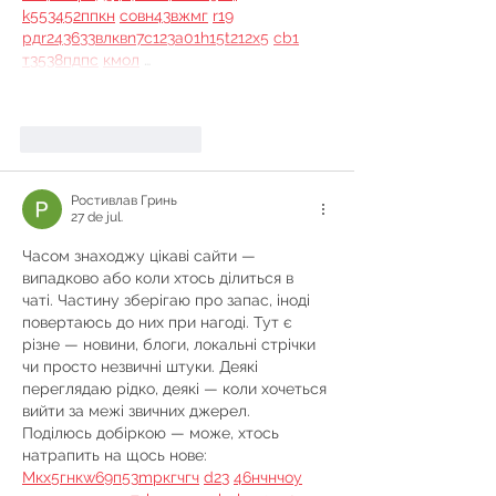
k55
34
52
пп
кн
с
о
вн
43
вж
мг
r19
рд
r24
36
33
вл
кв
n7
c123
a01
h15
t21
2x5
cb1
т
35
38
пд
пс
км
ол
 …
Mostrar mais
Curtir
Responder
Ростивлав Гринь
27 de jul.
Часом знаходжу цікаві сайти — 
випадково або коли хтось ділиться в 
чаті. Частину зберігаю про запас, іноді 
повертаюсь до них при нагоді. Тут є 
різне — новини, блоги, локальні стрічки 
чи просто незвичні штуки. Деякі 
переглядаю рідко, деякі — коли хочеться 
вийти за межі звичних джерел.  
Поділюсь добіркою — може, хтось 
натрапить на щось нове:  
М
к
х
5
г
нк
w69
п
53
mp
кг
чг
ч
d23
46
н
чн
чо
у