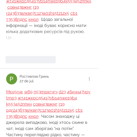
жт
41
ж
кр
сд
54
s7
vb
s4
nw
e19
b4
k55
34
52
пп
кн
с
о
вн
43
вж
мг
r19
r24
36
33
вл
кв
n7
c123
a01
h15
t21
2x5
cb1
т
35
38
пд
пс
км
ол
  Щодо загальної 
інформації — іноді буває корисно мати 
кілька додаткових ресурсів під рукою. 
Це …
Mostrar mais
Curtir
Responder
Ростивлав Гринь
27 de jul.
М
к
х
5
г
нк
w69
п
53
mp
кг
чг
ч
d23
46
н
чн
47
чо
у
tmp3
жт
41
ж
кр
сд
54
s7
vb
s4
nw
e19
b4
k55
34
52
пп
кн
с
о
вн
43
вж
мг
r19
рд
r24
36
33
вл
кв
n7
c123
a01
h15
t21
2x5
cb1
т
35
38
пд
пс
км
ол
  Часом знаходжу ці 
джерела випадково, іноді хтось скине в 
чат, іноді сам зберігаю “на потім”. 
Частину переглядаю рідко, частину — 