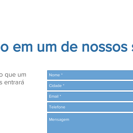
Serviços
Unidades
Contato
Conteúdo
Oportun
do em um de nossos 
io que um
s entrará