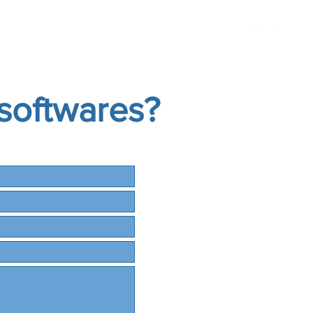
idades
Seja um Franqueado
softwares?