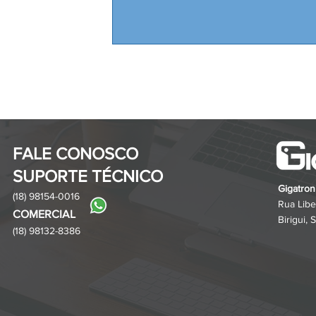
FALE CONOSCO
SUPORTE TÉCNICO
Gigatron
(18) 98154-0016
Rua Libe
COMERCIA
L
Birigui,
(18) 98132-8386